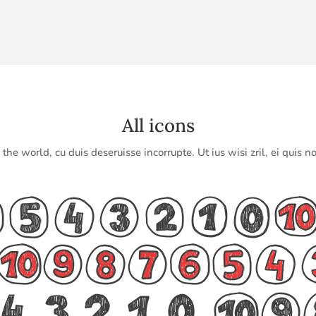
All icons
he world, cu duis deseruisse incorrupte. Ut ius wisi zril, ei quis no