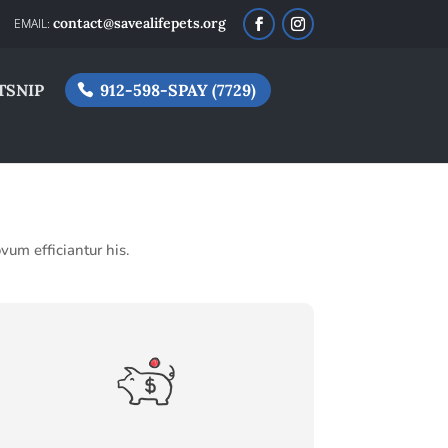
contact@savealifepets.org
TSNIP
912-598-SPAY (7729)
vum efficiantur his.