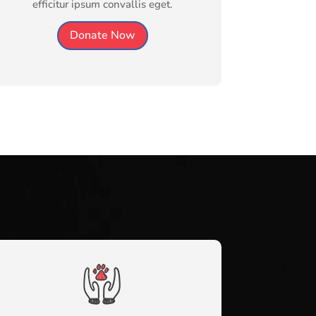
efficitur ipsum convallis eget.
Donate Now